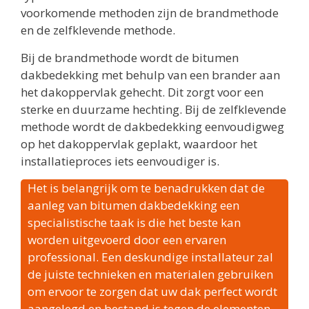
voorkomende methoden zijn de brandmethode
en de zelfklevende methode.
Bij de brandmethode wordt de bitumen
dakbedekking met behulp van een brander aan
het dakoppervlak gehecht. Dit zorgt voor een
sterke en duurzame hechting. Bij de zelfklevende
methode wordt de dakbedekking eenvoudigweg
op het dakoppervlak geplakt, waardoor het
installatieproces iets eenvoudiger is.
Het is belangrijk om te benadrukken dat de
aanleg van bitumen dakbedekking een
specialistische taak is die het beste kan
worden uitgevoerd door een ervaren
professional. Een deskundige installateur zal
de juiste technieken en materialen gebruiken
om ervoor te zorgen dat uw dak perfect wordt
aangelegd en bestand is tegen de elementen.